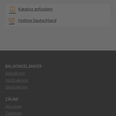
Katalog anfordern
Hotline Deutschland
BALKONGELÄNDER
Alubalkone
Holzbalkone
Glasbalkone
ZÄUNE
Aluzäune
Zauntore