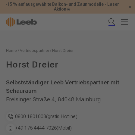
-15 % auf ausgewählte Balkon- und Zaunmodelle - Laser
×
Aktion☀️
Home
/
Vertriebspartner
/
Horst Dreier
Horst Dreier
Selbstständiger Leeb Vertriebspartner mit
Schauraum
Freisinger Straße 4, 84048 Mainburg
0800 1801003
(gratis Hotline)
+49 176 4444 7026
(Mobil)