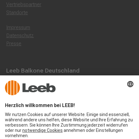
Vertriebspartner
Standorte
Impressum
Datenschutz
Presse
Leeb Balkone Deutschland
Dorfstraße 10, 85662 Hohenbrunn
0800 1801003
office@leeb-balkone.com