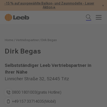
-15 % auf ausgewählte Balkon- und Zaunmodelle - Laser
×
Aktion☀️
Home
/
Vertriebspartner
/
Dirk Begas
Dirk Begas
Selbstständiger Leeb Vertriebspartner in
Ihrer Nähe
Linnicher Straße 32, 52445 Titz
0800 1801003
(gratis Hotline)
+49 157 33714035
(Mobil)