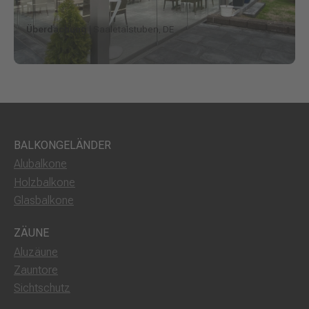
Überdachung
| Saaletalstuben, DE
BALKONGELÄNDER
Alubalkone
Holzbalkone
Glasbalkone
ZÄUNE
Aluzäune
Zauntore
Sichtschutz