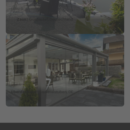
Zaun
| Goldlauter, Deutschland
Überdachung
| Saaletalstuben, DE