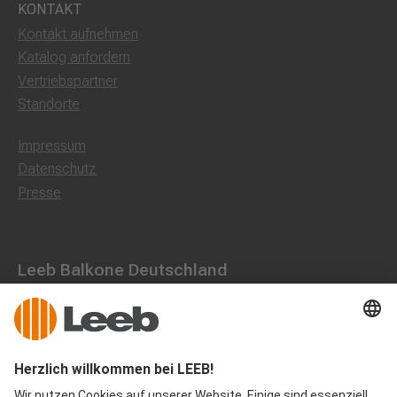
KONTAKT
Kontakt aufnehmen
Katalog anfordern
Vertriebspartner
Standorte
Impressum
Datenschutz
Presse
Leeb Balkone Deutschland
Dorfstraße 10, 85662 Hohenbrunn
0800 1801003
office@leeb-balkone.com