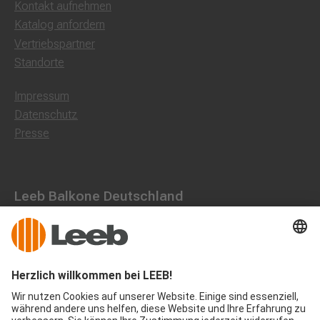
Kontakt aufnehmen
Katalog anfordern
Vertriebspartner
Standorte
Impressum
Datenschutz
Presse
Leeb Balkone Deutschland
Dorfstraße 10, 85662 Hohenbrunn
0800 1801003
office@leeb-balkone.com