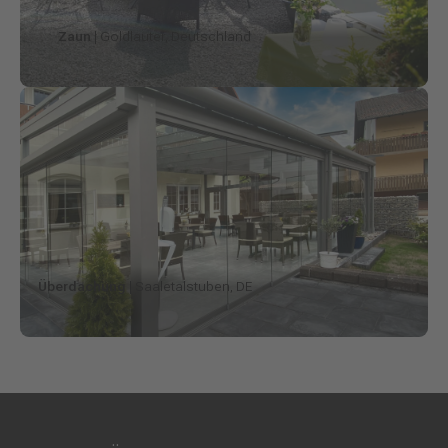
Zaun
| Goldlauter, Deutschland
Überdachung
| Saaletalstuben, DE