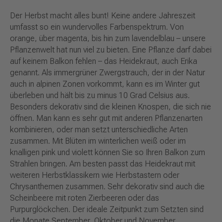
Der Herbst macht alles bunt! Keine andere Jahreszeit
umfasst so ein wundervolles Farbenspektrum. Von
orange, über magenta, bis hin zum lavendelblau – unsere
Pflanzenwelt hat nun viel zu bieten. Eine Pflanze darf dabei
auf keinem Balkon fehlen – das Heidekraut, auch Erika
genannt. Als immergrüner Zwergstrauch, der in der Natur
auch in alpinen Zonen vorkommt, kann es im Winter gut
überleben und hält bis zu minus 10 Grad Celsius aus.
Besonders dekorativ sind die kleinen Knospen, die sich nie
öffnen. Man kann es sehr gut mit anderen Pflanzenarten
kombinieren, oder man setzt unterschiedliche Arten
zusammen. Mit Blüten im winterlichen weiß oder im
knalligen pink und violett können Sie so Ihren Balkon zum
Strahlen bringen. Am besten passt das Heidekraut mit
weiteren Herbstklassikern wie Herbstastern oder
Chrysanthemen zusammen. Sehr dekorativ sind auch die
Scheinbeere mit roten Zierbeeren oder das
Purpurglöckchen. Der ideale Zeitpunkt zum Setzten sind
die Monate September, Oktober und November.