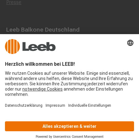
Presse
Leeb Balkone Deutschland
Dorfstraße 10, 85662 Hohenbrunn
0800 1801003
office@leeb-balkone.com