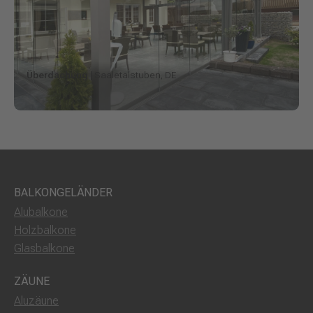
Überdachung
| Saaletalstuben, DE
BALKONGELÄNDER
Alubalkone
Holzbalkone
Glasbalkone
ZÄUNE
Aluzäune