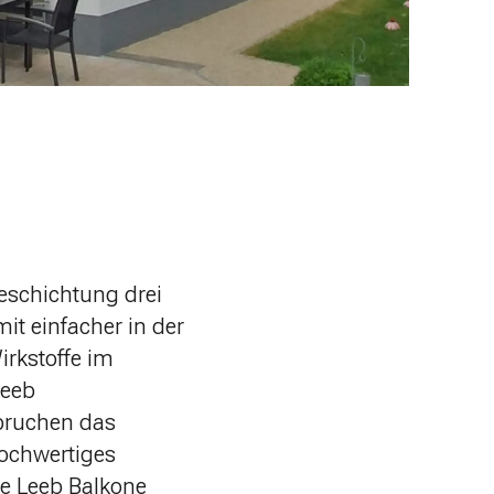
eschichtung drei
t einfacher in der
irkstoffe im
Leeb
pruchen das
hochwertiges
ie Leeb Balkone