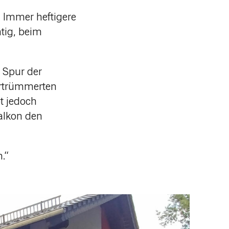
. Immer heftigere
tig, beim
 Spur der
ertrümmerten
t jedoch
alkon den
.“