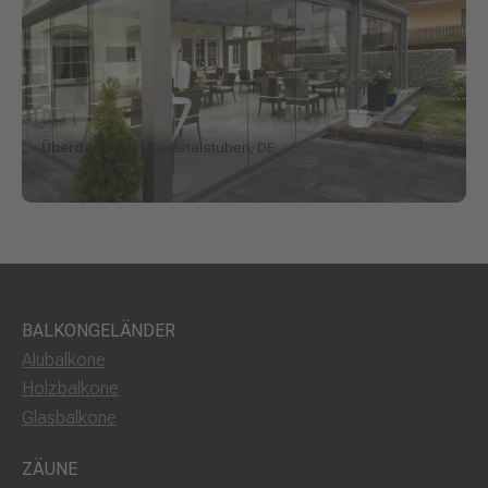
Überdachung
| Saaletalstuben, DE
BALKONGELÄNDER
Alubalkone
Holzbalkone
Glasbalkone
ZÄUNE