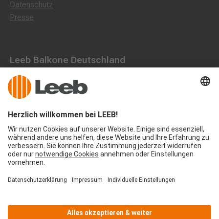
Datenschutz
Presse
Leeb Balkone Deutschland
Dorfstraße 10, 85662 Hohenbrunn
0800 1801003
office@leeb-balkone.com