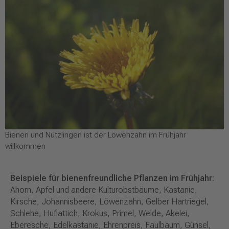
Bienen und Nützlingen ist der Löwenzahn im Frühjahr
willkommen
Beispiele für bienenfreundliche Pflanzen im Frühjahr:
Ahorn, Apfel und andere Kulturobstbäume, Kastanie,
Kirsche, Johannisbeere, Löwenzahn, Gelber Hartriegel,
Schlehe, Huflattich, Krokus, Primel, Weide, Akelei,
Eberesche, Edelkastanie, Ehrenpreis, Faulbaum, Günsel,