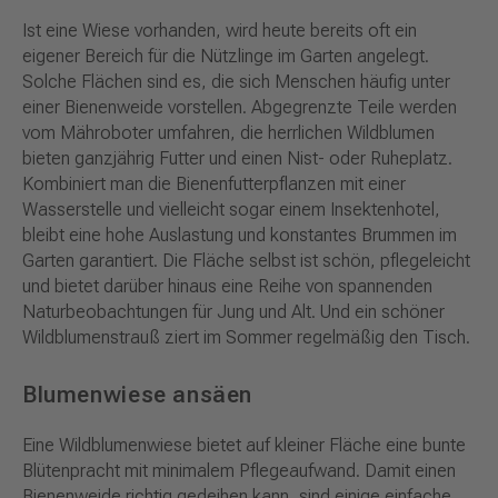
Ist eine Wiese vorhanden, wird heute bereits oft ein
eigener Bereich für die Nützlinge im Garten angelegt.
Solche Flächen sind es, die sich Menschen häufig unter
einer Bienenweide vorstellen. Abgegrenzte Teile werden
vom Mähroboter umfahren, die herrlichen Wildblumen
bieten ganzjährig Futter und einen Nist- oder Ruheplatz.
Kombiniert man die Bienenfutterpflanzen mit einer
Wasserstelle und vielleicht sogar einem Insektenhotel,
bleibt eine hohe Auslastung und konstantes Brummen im
Garten garantiert. Die Fläche selbst ist schön, pflegeleicht
und bietet darüber hinaus eine Reihe von spannenden
Naturbeobachtungen für Jung und Alt. Und ein schöner
Wildblumenstrauß ziert im Sommer regelmäßig den Tisch.
Blumenwiese ansäen
Eine Wildblumenwiese bietet auf kleiner Fläche eine bunte
Blütenpracht mit minimalem Pflegeaufwand. Damit einen
Bienenweide richtig gedeihen kann, sind einige einfache