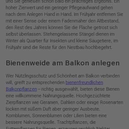
und Sie genießen schon bald ein prächtiges Ergebnis. Ein
hoher Zierwert und ein geringer Pflegeaufwand gehen
nach dem Anlegen Hand in Hand. Im Frühjahr entfernen Sie
mit einer Sense oder einem Fadenmäher den Altbestand,
den Rest des Jahres können Sie die Fläche getrost sich
selbst überlassen. Stehengelassene Stängel dienen im
Winter als Quartier für Insekten und kleine Säugetiere, im
Frühjahr sind die Reste für den Nestbau hochbegehrt.
Bienenweide am Balkon anlegen
Wer Nützlingsschutz und Schönheit am Balkon verbinden
will, greift zu entsprechenden
bienenfreundlichen
Balkonpflanzen
– richtig ausgewählt, bieten diese Bienen
eine willkommene Nahrungsquelle. Hochgezüchtete
Zierpflanzen wie Geranien, Dahlien oder einige Rosenarten
locken mit süßem Duft aber geringer Ausbeute.
Kornblumen, Sonnenblumen oder Lilien bieten eine
bessere Nahrungsquelle. Trachtpflanzen, die
Futterpflanzen für Bienen, erzeugen reichlich Nektar,