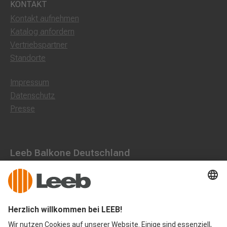
KONTAKT
Kontakt aufnehmen
Katalog anfordern
Vertriebspartner
Standorte
Impressum
Datenschutz
Presse
Leeb Balkone Deutschland
Dorfstraße 10, 85662 Hohenbrunn
0800 1801003
office@leeb-balkone.com