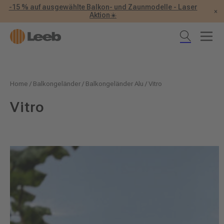
-15 % auf ausgewählte Balkon- und Zaunmodelle - Laser
×
Aktion☀️
Home
/
Balkongeländer
/
Balkongeländer Alu
/
Vitro
Vitro