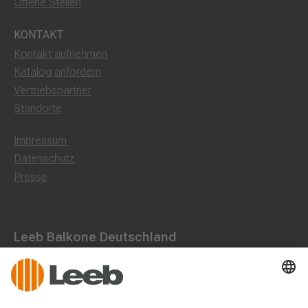
Offene Stellen
KONTAKT
Kontakt aufnehmen
Katalog anfordern
Vertriebspartner
Standorte
Impressum
Datenschutz
Presse
Leeb Balkone Deutschland
Dorfstraße 10, 85662 Hohenbrunn
0800 1801003