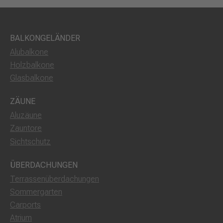
BALKONGELÄNDER
Alubalkone
Holzbalkone
Glasbalkone
ZÄUNE
Aluzäune
Zauntore
Sichtschutz
ÜBERDACHUNGEN
Terrassenüberdachungen
Sommergarten
Carports
Atrium