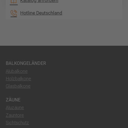
Katalog anfordern
Hotline Deutschland
BALKONGELÄNDER
Alubalkone
Holzbalkone
Glasbalkone
ZÄUNE
Aluzäune
Zauntore
Sichtschutz