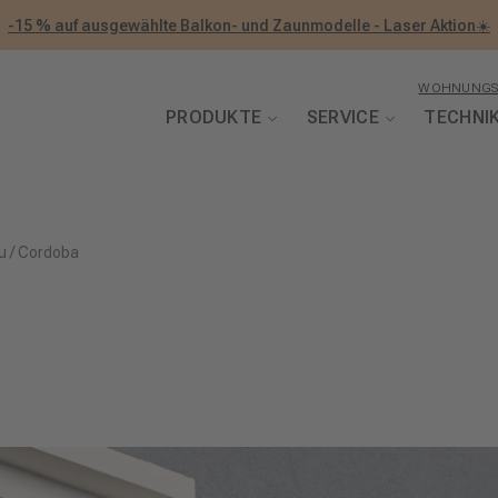
-15 % auf ausgewählte Balkon- und Zaunmodelle - Laser Aktion☀️
WOHNUNGS
PRODUKTE
SERVICE
TECHNI
u
/
Cordoba