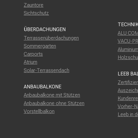
Zauntore
Sichtschutz
TECHNI
ÜBERDACHUNGEN
ALU COM
Terrassenüberdachungen
VACU-P
Sommergarten
Aluminiu
Carports
Holzschu
Atrium
Solar-Terrassendach
LEEB BA
Zertifizie
ANBAUBALKONE
Auszeich
Anbaubalkone mit Stützen
Kundenre
Anbaubalkone ohne Stützen
Vorher-N
Vorstellbalkon
Leeb in 