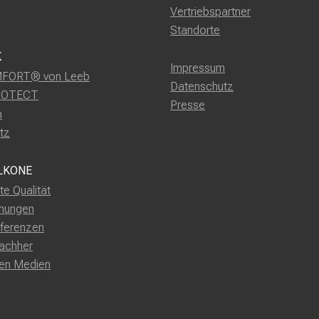
Vertriebspartner
Standorte
K
Impressum
FORT® von Leeb
Datenschutz
ROTECT
Presse
m
tz
LKONE
rte Qualität
nungen
ferenzen
achher
den Medien