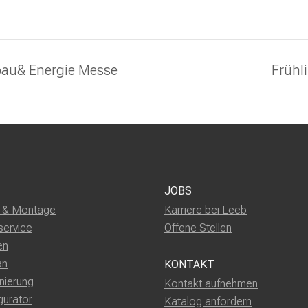
bau& Energie Messe
Frühl
JOBS
g & Montage
Karriere bei Leeb
service
Offene Stellen
en
an
KONTAKT
nierung
Kontakt aufnehmen
gurator
Katalog anfordern