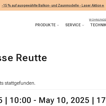
-15 % auf ausgewählte Balkon- und Zaunmodelle - Laser Aktion☀️
WOHNUNGS
PRODUKTE
SERVICE
TECHNI
se Reutte
its stattgefunden.
 | 10:00
-
May 10, 2025 | 1