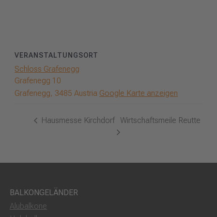
VERANSTALTUNGSORT
Schloss Grafenegg
Grafenegg 10
Grafenegg
,
3485
Austria
Google Karte anzeigen
Hausmesse Kirchdorf
Wirtschaftsmeile Reutte
BALKONGELÄNDER
Alubalkone