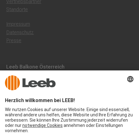
Vertriebspartner
Standorte
Impressum
Datenschutz
Presse
Leeb Balkone Österreich
Leebstraße 1, 9563 Gnesau
0800 202013
+43 4278 7000
office@leeb-balkone.com