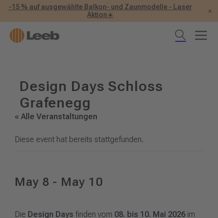
-15 % auf ausgewählte Balkon- und Zaunmodelle - Laser
×
Aktion☀️
Design Days Schloss
Grafenegg
« Alle Veranstaltungen
Diese event hat bereits stattgefunden.
May 8
-
May 10
Die
Design Days
finden vom
08. bis 10. Mai 2026
im