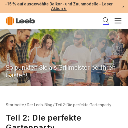
-15 % auf ausgewählte Balkon- und Zaunmodelle - Laser
×
Aktion☀️
So punkten Sie als Grillmeister bei Ihren
Gästen!
Startseite
/
Der Leeb-Blog
/
Teil 2: Die perfekte Gartenparty
Teil 2: Die perfekte
Gartenparty