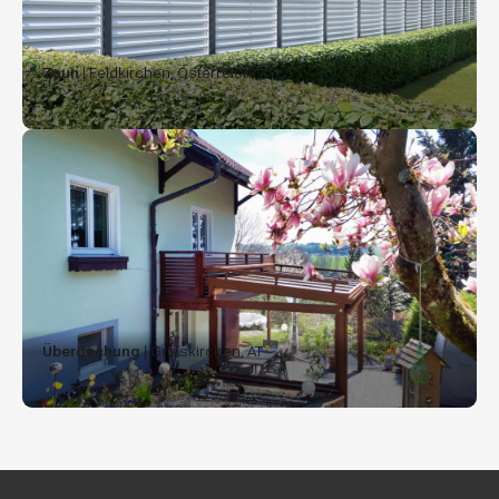
Zaun
| Feldkirchen, Österreich
Überdachung
| Grieskirchen, AT