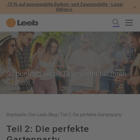
-15 % auf ausgewählte Balkon- und Zaunmodelle - Laser
×
Aktion☀️
So punkten Sie als Grillmeister bei Ihren
Gästen!
Startseite
/
Der Leeb-Blog
/
Teil 2: Die perfekte Gartenparty
Teil 2: Die perfekte
Gartenparty