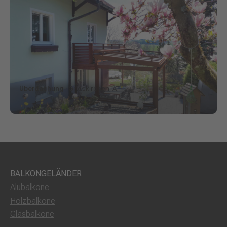
Überdachung
| Grieskirchen, AT
BALKONGELÄNDER
Alubalkone
Holzbalkone
Glasbalkone