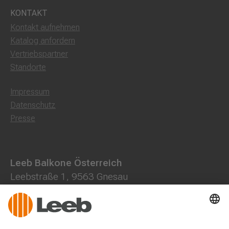
KONTAKT
Kontakt aufnehmen
Katalog anfordern
Vertriebspartner
Standorte
Impressum
Datenschutz
Presse
Leeb Balkone Österreich
Leebstraße 1, 9563 Gnesau
0800 202013
+43 4278 7000