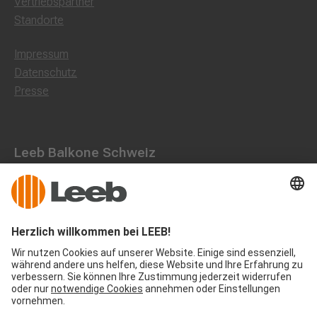
Vertriebspartner
Standorte
Impressum
Datenschutz
Presse
Leeb Balkone Schweiz
Landstraße 71, 8750 Glarus
055 536 16 53
office@leeb-balkone.com