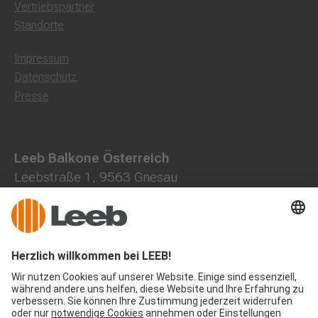
Vertriebspartner
Standorte
Impressum
Datenschutz
Presse
Leeb Balkone Österreich
Leebstraße 1, 9563 Gnesau
0800 202013
+43 4278 7000
office@leeb-balkone.com