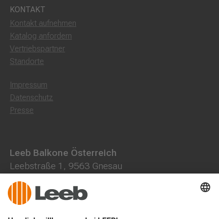
KONTAKT
Kontakt aufnehmen
Katalog anfordern
Vertriebspartner
Standorte
Impressum
Datenschutz
Presse
Leeb Balkone Österreich
Leebstraße 1, 9563 Gnesau
0800 202013
+43 4278 7000