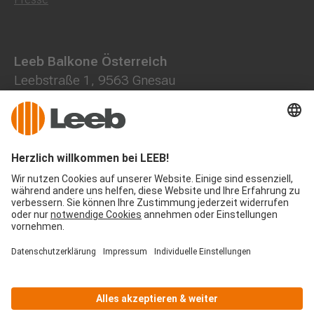
Leeb Balkone Österreich
Leebstraße 1, 9563 Gnesau
0800 202013
+43 4278 7000
office@leeb-balkone.com