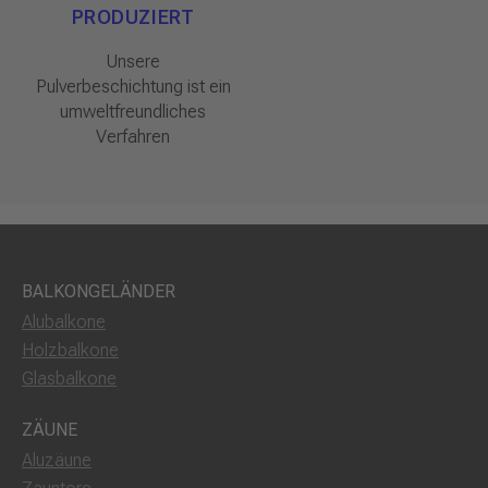
PRODUZIERT
Unsere
Pulverbeschichtung ist ein
umweltfreundliches
Verfahren
BALKONGELÄNDER
Alubalkone
Holzbalkone
Glasbalkone
ZÄUNE
Aluzäune