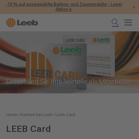
-15 % auf ausgewählte Balkon- und Zaunmodelle - Laser
×
Aktion☀️
Entdecken Sie Ihre Vorteile als Mitarbeiter
Home
/
Karriere bei Leeb
/
Leeb Card
LEEB Card