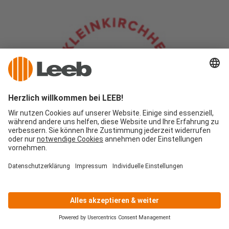
Thermal Römerbad & Bad Kleinkirchheimer
Bergbahnen