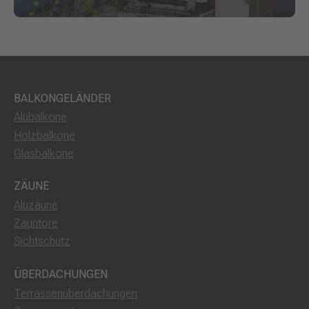
BALKONGELÄNDER
Alubalkone
Holzbalkone
Glasbalkone
ZÄUNE
Aluzäune
Zauntore
Sichtschutz
ÜBERDACHUNGEN
Terrassenüberdachungen