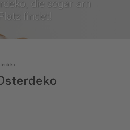
rdeko, die sogar am
latz findet!
sterdeko
Osterdeko