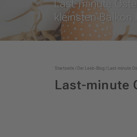
Last-minute Oste
kleinsten Balkon P
Startseite
/
Der Leeb-Blog
/
Last-minute O
Last-minute 