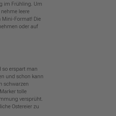
ng im Frühling. Um
n nehme leere
im Mini-Format! Die
 nehmen oder auf
 so erspart man
pen und schon kann
en schwarzen
Marker tolle
timmung versprüht.
iche Ostereier zu