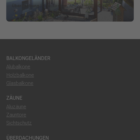
Überdachung
| Grieskirchen, AT
BALKONGELÄNDER
Alubalkone
Holzbalkone
Glasbalkone
ZÄUNE
Aluzäune
Zauntore
Sichtschutz
ÜBERDACHUNGEN