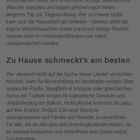
Wohnräumen bildet sich schon eine richtige Staubschicht.
Wäsche waschen und bügeln gehören nach einem
längeren Trip zur Tagesordnung. Wer zu Hause bleibt
kann sich die Hausarbeit gut einteilen – ebenso steht die
eigene Waschmaschine immer parat und lästige Flecken
müssen nicht im Hotelwaschbecken per Hand
rausgewaschen werden.
Zu Hause schmeckt’s am besten
Wer dennoch nicht auf die Küche ferner Länder verzichten
möchte, kann für Abwechslung im Speiseplan sorgen. Eine
spanische Paella, Spaghetti al Vongole oder griechisches
Gyros mit Tsatsiki sorgen für kulinarische Genüsse und
Urlaubsfeeling am Balkon. Hobbyköche kommen da ganz
auf Ihre Kosten. Endlich Zeit neue Rezepte
auszuprobieren und Familie und Freunde zu verwöhnen.
Für alle, die an Allergien und Unverträglichkeiten leiden, ist
es weitaus bequemer und stressfreier sein Essen selbst
zuzubereiten.