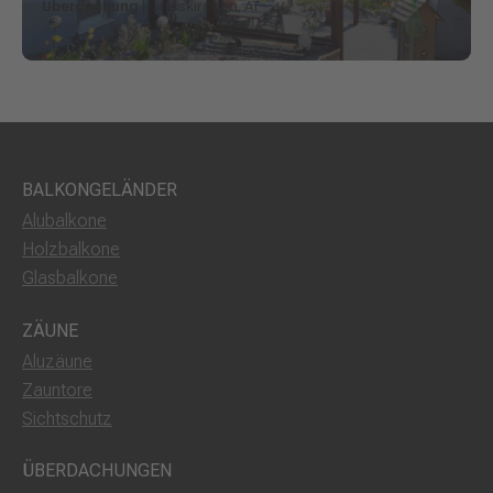
Überdachung
| Grieskirchen, AT
BALKONGELÄNDER
Alubalkone
Holzbalkone
Glasbalkone
ZÄUNE
Aluzäune
Zauntore
Sichtschutz
ÜBERDACHUNGEN