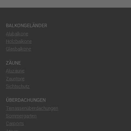
BALKONGELÄNDER
Alubalkone
Holzbalkone
Glasbalkone
ZÄUNE
Aluzäune
Zauntore
Sichtschutz
ÜBERDACHUNGEN
Terrassenüberdachungen
Sommergarten
Carports