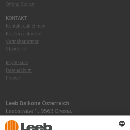
Offene Stellen
KONTAKT
Kontakt aufnehmen
Katalog anfordern
Vertriebspartner
Standorte
Impressum
Datenschutz
Presse
Leeb Balkone Österreich
Leebstraße 1, 9563 Gnesau
0800 202013