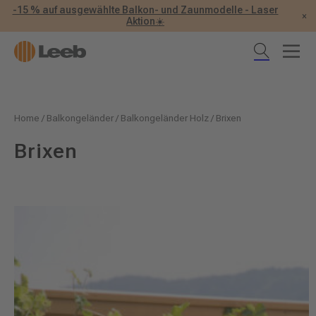
-15 % auf ausgewählte Balkon- und Zaunmodelle - Laser
×
Aktion☀️
Home
/
Balkongeländer
/
Balkongeländer Holz
/
Brixen
Brixen