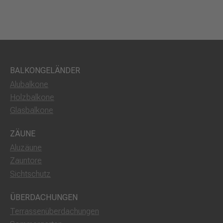
BALKONGELÄNDER
Alubalkone
Holzbalkone
Glasbalkone
ZÄUNE
Aluzäune
Zauntore
Sichtschutz
ÜBERDACHUNGEN
Terrassenüberdachungen