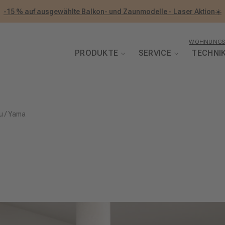
-15 % auf ausgewählte Balkon- und Zaunmodelle - Laser Aktion☀️
WOHNUNGS
PRODUKTE
SERVICE
TECHNI
u
/
Yama