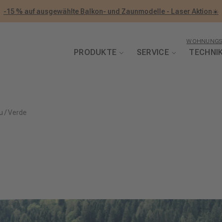
-15 % auf ausgewählte Balkon- und Zaunmodelle - Laser Aktion☀️
WOHNUNGS
PRODUKTE
SERVICE
TECHNI
u
/
Verde