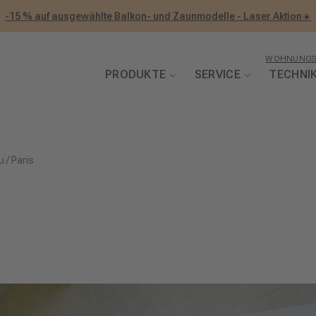
-15 % auf ausgewählte Balkon- und Zaunmodelle - Laser Aktion☀️
WOHNUNGS
PRODUKTE
SERVICE
TECHNI
u
/
Paris