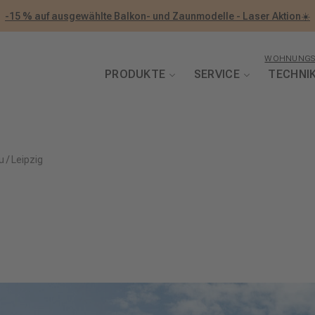
-15 % auf ausgewählte Balkon- und Zaunmodelle - Laser Aktion☀️
WOHNUNGS
PRODUKTE
SERVICE
TECHNI
u
/
Leipzig