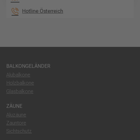
Hotline Österreich
BALKONGELÄNDER
Alubalkone
Holzbalkone
Glasbalkone
ZÄUNE
Aluzäune
Zauntore
Sichtschutz