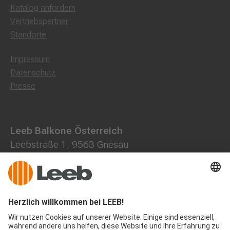
Katalog anfordern
Vertriebspartner
Standorte
Impressum
Datenschutz
Presse
Leeb Balkone Österreich
Leebstraße 1, 9563 Gnesau
0800 202013
+43 4278 7000
office@leeb-balkone.com