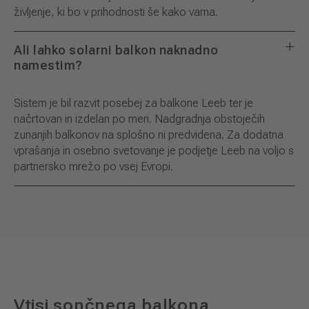
življenje, ki bo v prihodnosti še kako varna.
Ali lahko solarni balkon naknadno
namestim?
Sistem je bil razvit posebej za balkone Leeb ter je
načrtovan in izdelan po meri. Nadgradnja obstoječih
zunanjih balkonov na splošno ni predvidena. Za dodatna
vprašanja in osebno svetovanje je podjetje Leeb na voljo s
partnersko mrežo po vsej Evropi.
Vtisi sončnega balkona