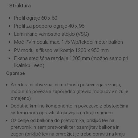
Struktura
Profil ograje 60 x 60
Profil za podporo ograje 40 x 96
Laminirano varnostno steklo (VSG)
Moč PV modula max. 175 Wp/tekoči meter balkon
PV modul s fiksno velikostjo 1200 x 950 mm
Fiksna središčna razdalja 1205 mm (možno samo pri
likalniku Leeb)
Opombe
Apertura ni obvezna, ni možnosti poševnega rezanja,
moduli so povezani zaporedno (število modulov v nizu je
omejeno)
Dodatne krmilne komponente in povezavo z obstoječimi
sistemi mora opraviti strokovnjak na kraju samem.
Ožičenje od balkona do pretvornika, priključitev na
pretvornik in sam pretvornik ter ozemljitev balkona in
zagon (priključitev na omrežje) je treba opraviti na kraju