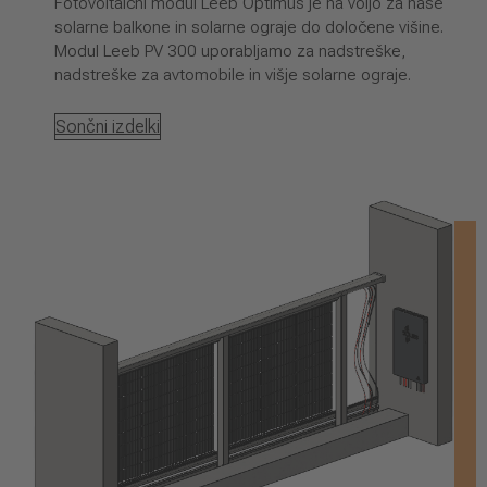
Fotovoltaični modul Leeb Optimus je na voljo za naše
solarne balkone in solarne ograje do določene višine.
Modul Leeb PV 300 uporabljamo za nadstreške,
nadstreške za avtomobile in višje solarne ograje.
Sončni izdelki