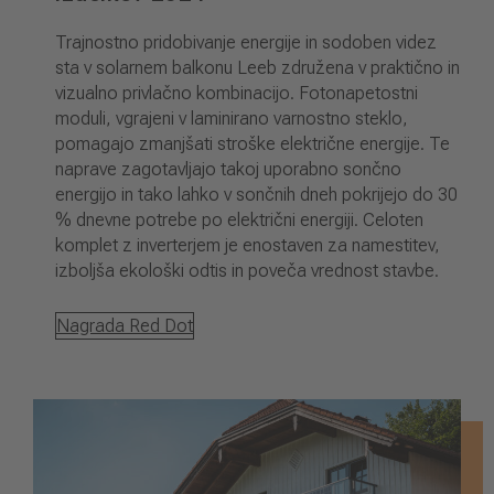
Trajnostno pridobivanje energije in sodoben videz
sta v solarnem balkonu Leeb združena v praktično in
vizualno privlačno kombinacijo. Fotonapetostni
moduli, vgrajeni v laminirano varnostno steklo,
pomagajo zmanjšati stroške električne energije. Te
naprave zagotavljajo takoj uporabno sončno
energijo in tako lahko v sončnih dneh pokrijejo do 30
% dnevne potrebe po električni energiji. Celoten
komplet z inverterjem je enostaven za namestitev,
izboljša ekološki odtis in poveča vrednost stavbe.
Nagrada Red Dot