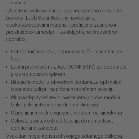
samem.
Izkusite inovativno tehnologijo neposredno na svojem
balkonu: Leeb Solar Balcony navdušuje z
visokokakovostnimi materiali, prefinjeno zasnovo in
preizkušeno varnostjo – za dolgotrajno brezskrbno
uporabo.
Fotovoltaični moduli, odporni na točo in primerni za
hojo
Lastni prašni premaz ALU COMFORT® za odpornost
proti vremenskim vplivom
Bifacialni moduli z obvodnimi diodami za optimalen
izkoristek tudi pri razpršenem sončnem sevanju
Plug-and-play rešitev z inverterjem (do dva modula
lahko priključite neposredno na vtičnico)
Ožičenje je nevidno vgrajeno v sistem ograje/okvirja
Celovita storitev od načrtovanja do namestitve,
certificirana kakovost
Vsak dan imejte koristi od svojega solarnega balkona: