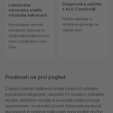
Dolgoročna zaščita
Laminirano
z ALU Comfort®
varnostno steklo
vrhunske kakovosti
Prašno lakiranje in
obdelava aluminija na
Preizkušena varnost,
najvišji ravni.
inovativne zasnove in
dolgotrajna kakovost po
meri s podjetjem Leeb
Glas.
Prednosti na prvi pogled
Z našim solarnim balkonom imate koristi od estetsko
popolnoma integriranih, robustnih PV modulov, prihranite
stroške električne energije in povečate vrednost svoje
nepremičnine – in seveda od vseh dokazanih prednosti
aluminijastih in steklenih balkonskih ograj vodilne družbe