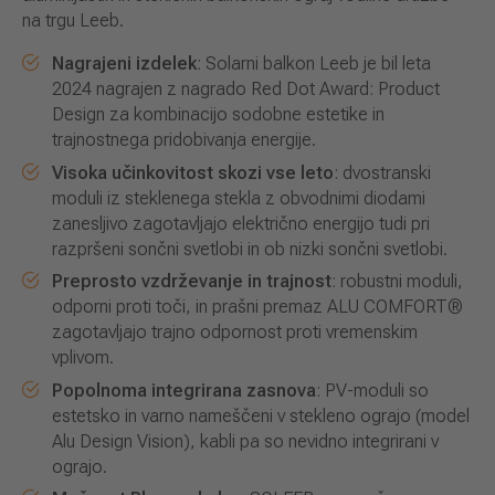
na trgu Leeb.
Nagrajeni izdelek
: Solarni balkon Leeb je bil leta
2024 nagrajen z nagrado Red Dot Award: Product
Design za kombinacijo sodobne estetike in
trajnostnega pridobivanja energije.
Visoka učinkovitost skozi vse leto
: dvostranski
moduli iz steklenega stekla z obvodnimi diodami
zanesljivo zagotavljajo električno energijo tudi pri
razpršeni sončni svetlobi in ob nizki sončni svetlobi.
Preprosto vzdrževanje in trajnost
: robustni moduli,
odporni proti toči, in prašni premaz ALU COMFORT®
zagotavljajo trajno odpornost proti vremenskim
vplivom.
Popolnoma integrirana zasnova
: PV-moduli so
estetsko in varno nameščeni v stekleno ograjo (model
Alu Design Vision), kabli pa so nevidno integrirani v
ograjo.