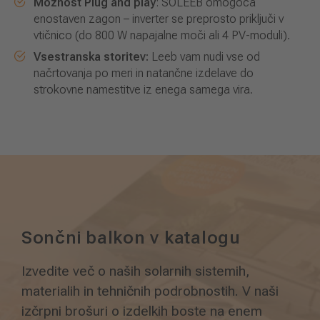
Možnost Plug and play
: SOLEEB omogoča
enostaven zagon – inverter se preprosto priključi v
vtičnico (do 800 W napajalne moči ali 4 PV-moduli).
Vsestranska storitev:
Leeb vam nudi vse od
načrtovanja po meri in natančne izdelave do
strokovne namestitve iz enega samega vira.
Sončni balkon v katalogu
Izvedite več o naših solarnih sistemih,
materialih in tehničnih podrobnostih. V naši
izčrpni brošuri o izdelkih boste na enem