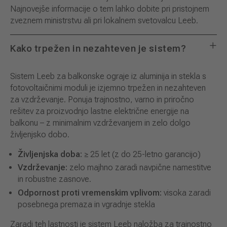
Najnovejše informacije o tem lahko dobite pri pristojnem
zveznem ministrstvu ali pri lokalnem svetovalcu Leeb.
Kako trpežen in nezahteven je sistem?
Sistem Leeb za balkonske ograje iz aluminija in stekla s
fotovoltaičnimi moduli je izjemno trpežen in nezahteven
za vzdrževanje. Ponuja trajnostno, varno in priročno
rešitev za proizvodnjo lastne električne energije na
balkonu – z minimalnim vzdrževanjem in zelo dolgo
življenjsko dobo.
Življenjska doba:
≥ 25 let (z do 25-letno garancijo)
Vzdrževanje:
zelo majhno zaradi navpične namestitve
in robustne zasnove.
Odpornost proti vremenskim vplivom:
visoka zaradi
posebnega premaza in vgradnje stekla
Zaradi teh lastnosti je sistem Leeb naložba za trajnostno