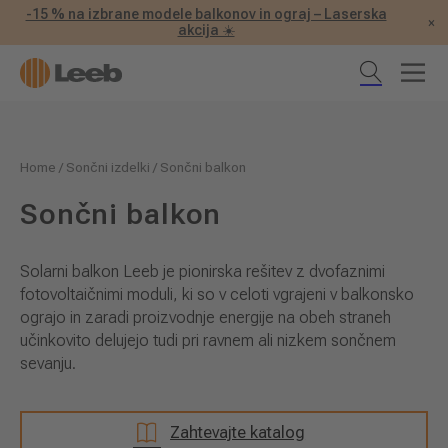
-15 % na izbrane modele balkonov in ograj – Laserska
×
akcija ☀️
Home
/
Sončni izdelki
/
Sončni balkon
Sončni balkon
Solarni balkon Leeb je pionirska rešitev z dvofaznimi
fotovoltaičnimi moduli, ki so v celoti vgrajeni v balkonsko
ograjo in zaradi proizvodnje energije na obeh straneh
učinkovito delujejo tudi pri ravnem ali nizkem sončnem
sevanju.
Zahtevajte katalog