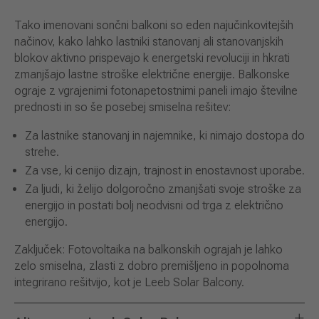
Tako imenovani sončni balkoni so eden najučinkovitejših
načinov, kako lahko lastniki stanovanj ali stanovanjskih
blokov aktivno prispevajo k energetski revoluciji in hkrati
zmanjšajo lastne stroške električne energije. Balkonske
ograje z vgrajenimi fotonapetostnimi paneli imajo številne
prednosti in so še posebej smiselna rešitev:
Za lastnike stanovanj in najemnike, ki nimajo dostopa do
strehe.
Za vse, ki cenijo dizajn, trajnost in enostavnost uporabe.
Za ljudi, ki želijo dolgoročno zmanjšati svoje stroške za
energijo in postati bolj neodvisni od trga z električno
energijo.
Zaključek: Fotovoltaika na balkonskih ograjah je lahko
zelo smiselna, zlasti z dobro premišljeno in popolnoma
integrirano rešitvijo, kot je Leeb Solar Balcony.