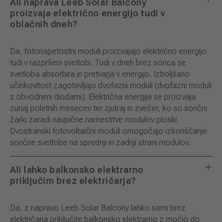
Ali naprava Leeb Solar Balcony
proizvaja električno energijo tudi v
oblačnih dneh?
Da, fotonapetostni moduli proizvajajo električno energijo
tudi v razpršeni svetlobi. Tudi v dneh brez sonca se
svetloba absorbira in pretvarja v energijo. Izboljšano
učinkovitost zagotavljajo dvofazni moduli (dvofazni moduli
z obvodnimi diodami). Električna energija se proizvaja
zunaj poletnih mesecev ter zjutraj in zvečer, ko so sončni
žarki zaradi navpične namestitve modulov ploski.
Dvostranski fotovoltaični moduli omogočajo izkoriščanje
sončne svetlobe na sprednji in zadnji strani modulov.
Ali lahko balkonsko elektrarno
priključim brez električarja?
Da, z napravo Leeb Solar Balcony lahko sami brez
električarja priključite balkonsko elektrarno z močjo do