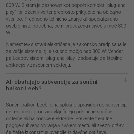
800 W. Sistem je zasnovan kot popoln komplet “plug-and-
play”: priloženi inverter preprosto priključite na običajno
vtičnico. Predhodno tehnično znanje ali specializirano
osebje nista potrebna, če ni presežena največja moč 800
W.
Namestitev s strani električarja je zakonsko predpisana le
za večje sisteme, tj. s skupno močjo nad 800 W. Vendar
pa Leebov sistem “plug-and-play” zadostuje za številne
aplikacije v zasebnem sektorju.
Ali obstajajo subvencije za sončni
balkon Leeb?
Sončni balkon Leeb je na splošno upravičen do subvencij,
če regionalni programi vključujejo priključne sončne
sisteme ali balkonske elektrarne. Preverite trenutne
pogoje subvencioniranja v svojem mestu ali zvezni državi,
če želite izkoristiti subvencije in davčne olajšave.