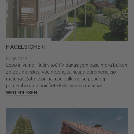
HAGELSICHER!
01.06.2026
Lepo in varno - tudi v toči! V današnjem času mora balkon
zdržati marsikaj. Vse močnejša neurja obremenjujejo
material. Zato je pri nakupu balkona še posebej
pomembno, da poiščete kakovosten material.
WEITERLESEN