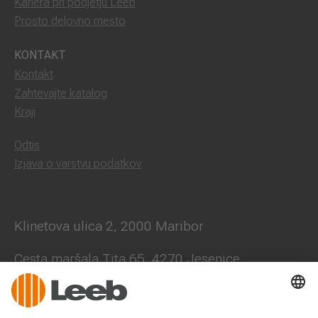
Kariera pri podjetju Leeb
Prosto delovno mesto
KONTAKT
Kontakt
Zahtevajte katalog
Kraji
Odtis
Izjava o varstvu podatkov
Klinetova ulica 2, 2000 Maribor
Cesta maršala Tita 65, 4270 Jesenice
+386 41 631 705