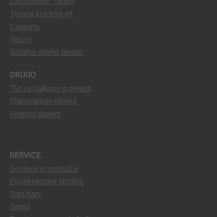
Zastrešenie Terasy
Terasa kot letni vrt
Carports
Atrium
Solarna streha terase
DRUGO
Tla za balkone in terase
Stanovanjski objekti
Hoteski objekti
SERVICE
Dostava in montaža
Projektantske storitve
Svet barv
Seijmi