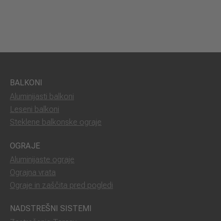
BALKONI
Aluminijasti balkoni
Leseni balkoni
Steklene balkonske ograje
OGRAJE
Aluminijaste ograje
Ograjna vrata
Ograje in zaščita pred pogledi
NADSTREŠNI SISTEMI