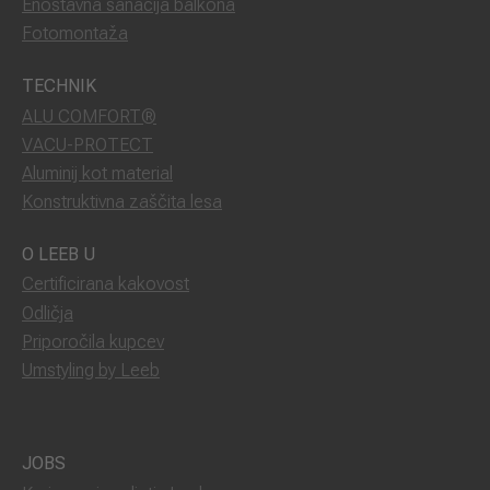
Enostavna sanacija balkona
Fotomontaža
TECHNIK
ALU COMFORT®
VACU-PROTECT
Aluminij kot material
Konstruktivna zaščita lesa
O LEEB U
Certificirana kakovost
Odličja
Priporočila kupcev
Umstyling by Leeb
JOBS