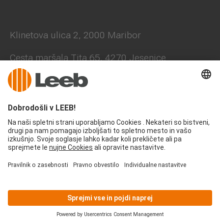
Klinetova ulica 2, 2000 Maribor
Cesta maršala Tita 65, 4270 Jesenice
+386 41 631 705
office@leeb-balkone.com