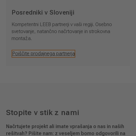
Posredniki v Sloveniji
Kompetentni LEEB partnerji v vaši regiji. Osebno
svetovanje, natančno načrtovanje in strokovna
montaža.
Poiščite prodajnega partnerja
Stopite v stik z nami
Načrtujete projekt ali imate vprašanja o nas in naših
rešitvah? Pišite nam: z veseljem bomo odgovorili na