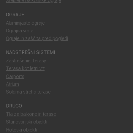
Steklene balkonske ograje
OGRAJE
Aluminijaste ograje
Ograjna vrata
Ograje in zaščita pred pogledi
NADSTREŠNI SISTEMI
Zastrešenie Terasy
Terasa kot letni vrt
Carports
Atrium
Solarna streha terase
DRUGO
Tla za balkone in terase
Stanovanjski objekti
Hoteski objekti