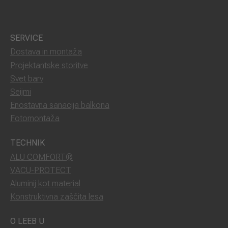
SERVICE
Dostava in montaža
Projektantske storitve
Svet barv
Seijmi
Enostavna sanacija balkona
Fotomontaža
TECHNIK
ALU COMFORT®
VACU-PROTECT
Aluminij kot material
Konstruktivna zaščita lesa
O LEEB U