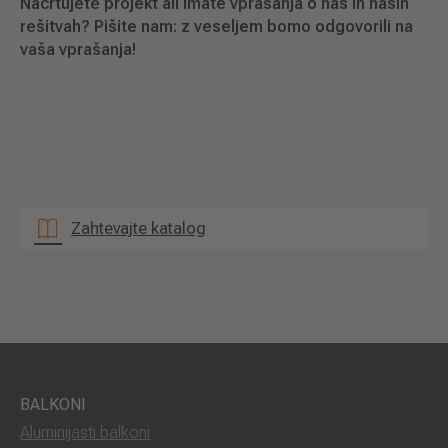
Načrtujete projekt ali imate vprašanja o nas in naših
rešitvah? Pišite nam: z veseljem bomo odgovorili na
vaša vprašanja!
Zahtevajte katalog
BALKONI
Aluminijasti balkoni