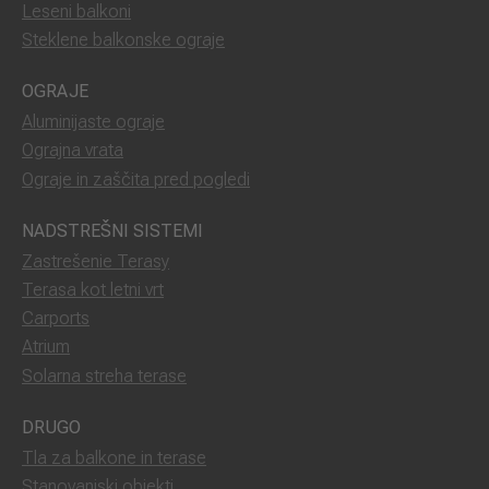
Leseni balkoni
Steklene balkonske ograje
OGRAJE
Aluminijaste ograje
Ograjna vrata
Ograje in zaščita pred pogledi
NADSTREŠNI SISTEMI
Zastrešenie Terasy
Terasa kot letni vrt
Carports
Atrium
Solarna streha terase
DRUGO
Tla za balkone in terase
Stanovanjski objekti