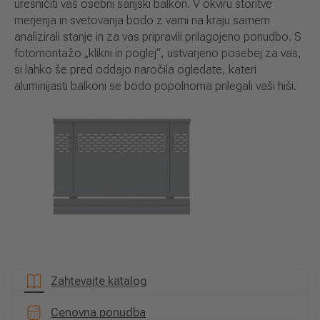
uresničiti vaš osebni sanjski balkon. V okviru storitve
merjenja in svetovanja bodo z vami na kraju samem
analizirali stanje in za vas pripravili prilagojeno ponudbo. S
fotomontažo „klikni in poglej“, ustvarjeno posebej za vas,
si lahko še pred oddajo naročila ogledate, kateri
aluminijasti balkoni se bodo popolnoma prilegali vaši hiši.
Zahtevajte katalog
Cenovna ponudba