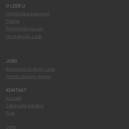
O LEEB U
Certificirana kakovost
Odličja
Priporočila kupcev
Umstyling by Leeb
JOBS
Kariera pri podjetju Leeb
Prosto delovno mesto
KONTAKT
Kontakt
Zahtevajte katalog
Kraji
Odtis