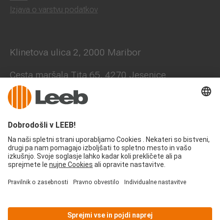
Izjava o varstvu podatkov
Klinetova ulica 2, 2000 Maribor
Cesta maršala Tita 65, 4270 Jesenice
+386 41 631 705
office@leeb-balkone.com