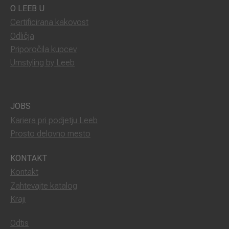
O LEEB U
Certificirana kakovost
Odličja
Priporočila kupcev
Umstyling by Leeb
JOBS
Kariera pri podjetju Leeb
Prosto delovno mesto
KONTAKT
Kontakt
Zahtevajte katalog
Kraji
Odtis