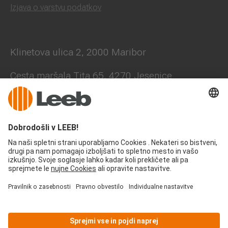
Izjava o varstvu podatkov
Klinetova ulica 2, 2000 Maribor
Cesta maršala Tita 65, 4270 Jesenice
+386 41 631 705
office@leeb-balkone.com