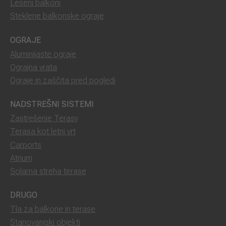
Leseni balkoni
Steklene balkonske ograje
OGRAJE
Aluminijaste ograje
Ograjna vrata
Ograje in zaščita pred pogledi
NADSTREŠNI SISTEMI
Zastrešenie Terasy
Terasa kot letni vrt
Carports
Atrium
Solarna streha terase
DRUGO
Tla za balkone in terase
Stanovanjski objekti