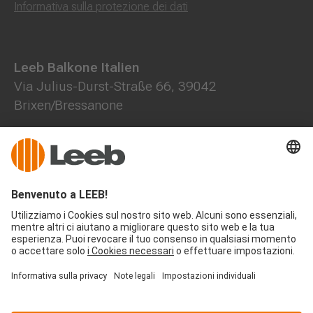
Informativa sulla protezione dei dati
Leeb Balkone Italien
Via Julius-Durst-Straße 66, 39042
Brixen/Bressanone
+39 472 785508
+39 371 1472844
office@leeb-balkone.com