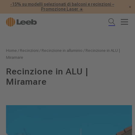
-15% su modelli selezionati di balconi e recinzioni –
×
Promozione Laser ☀️
Home
/
Recinzioni
/
Recinzione in alluminio
/
Recinzione in ALU |
Miramare
Recinzione in ALU |
Miramare