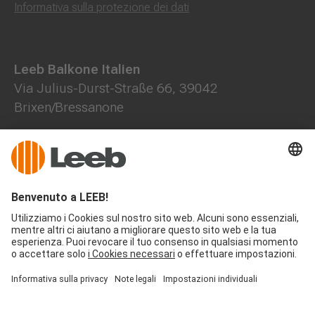
Informativa sulla protezione dei dati
Leeb Balkone Italien
Via Julius-Durst-Straße 66, 39042
Brixen/Bressanone
+39 472 785508
+39 371 1472844
office@leeb-balkone.com