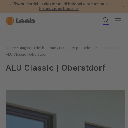
-15% su modelli selezionati di balconi e recinzioni –
×
Promozione Laser ☀️
Home
/
Ringhiera del balcone
/
Ringhiera per balcone in alluminio
/
ALU Classic | Oberstdorf
ALU Classic | Oberstdorf