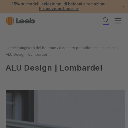
-15% su modelli selezionati di balconi e recinzioni –
×
Promozione Laser ☀️
Home
/
Ringhiera del balcone
/
Ringhiera per balcone in alluminio
/
ALU Design | Lombardei
ALU Design | Lombardei