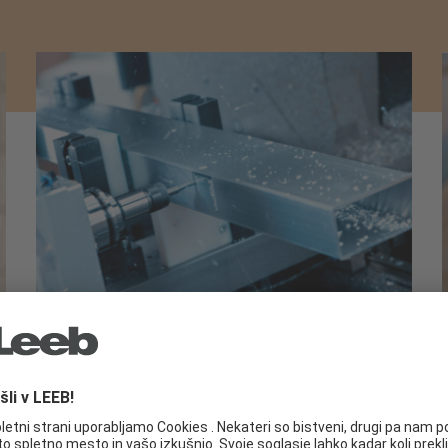
SISTEM ZAŠČITE IZ ALUMINIJA
Naš na novo razvit sistem za zaščito
aluminija »APS – Alu Protection System«
,
pomeni dodatno zaščito za vas. Zaradi