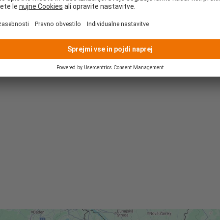
čvrstejše zlitine z 20 % višjo trdnostjo so
naši aluminijasti izdelki še bolje zaščiteni
pred točo in drugimi mehanskimi vplivi.
VEČ INFORMACIJ