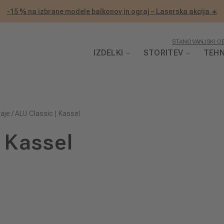
-15 % na izbrane modele balkonov in ograj – Laserska akcija ☀️
STANOVANJSKI OB
IZDELKI
STORITEV
TEHN
raje
/
ALU Classic | Kassel
| Kassel