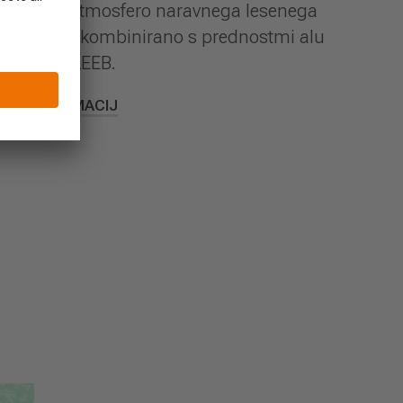
posebno atmosfero naravnega lesenega
materiala, kombinirano s prednostmi alu
balkonov LEEB.
VEČ INFORMACIJ