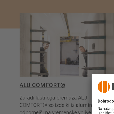
ALU COMFORT®
Zaradi lastnega premaza ALU
COMFORT® so izdelki iz aluminija Leeb
odpornejši na vremenske vplive in praske