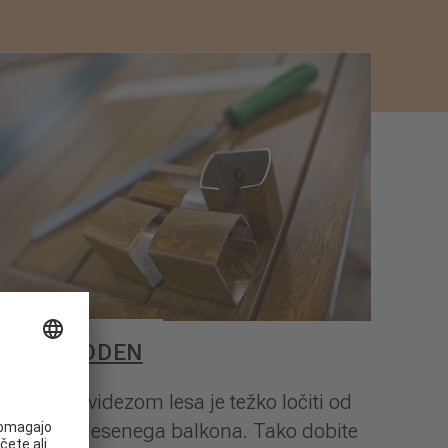
ALU WOODEN
Prevleko z videzom lesa je težko ločiti od
„pravega“ lesenega balkona. Tako dobite