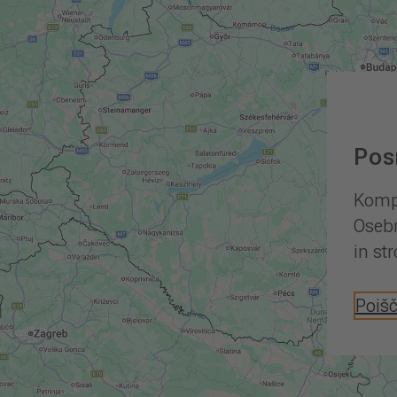
Pos
Kompe
Osebn
in st
Poišč