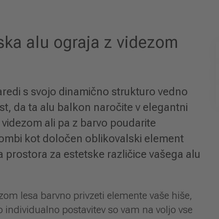
ska alu ograja z videzom
redi s svojo dinamično strukturo vedno
t, da ta alu balkon naročite v elegantni
 videzom ali pa z barvo poudarite
ombi kot določen oblikovalski element
a prostora za estetske različice vašega alu
zom lesa barvno privzeti elemente vaše hiše,
o individualno postavitev so vam na voljo vse