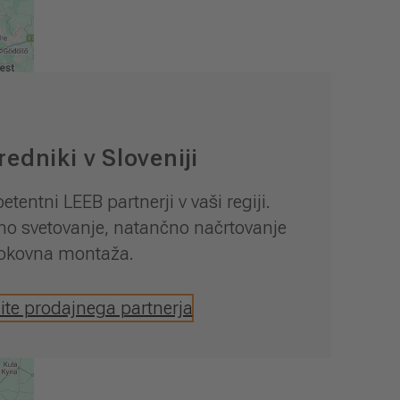
redniki v Sloveniji
tentni LEEB partnerji v vaši regiji.
o svetovanje, natančno načrtovanje
rokovna montaža.
ite prodajnega partnerja