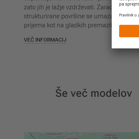
zato jih je lažje vzdrževati. Zaradi fino
strukturirane površine se umazanija lažje
prijema kot na gladkih premazih.
VEČ INFORMACIJ
Še več modelov