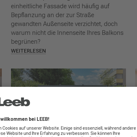
einheitliche Fassade wird häufig auf
Bepflanzung an der zur Straße
gewandten Außenseite verzichtet, doch
warum nicht die Innenseite Ihres Balkons
begrünen?
WEITERLESEN