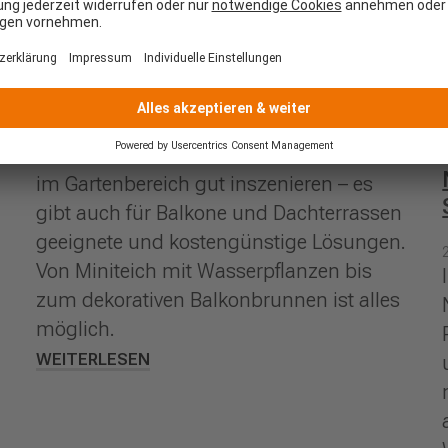
Wasserspiele auf Balkon und
Terrasse
20.05.2018
Das Element Wasser lässt sich nicht nur
im Gartenbereich gut inszenieren – es
gibt auch für Balkone und Dachterrassen
geeignete und kostengünstige Lösungen.
Von Miniteich mit Wasserpflanzen bis
zum dekorativen Balkonbrunnen ist alles
möglich.
WEITERLESEN