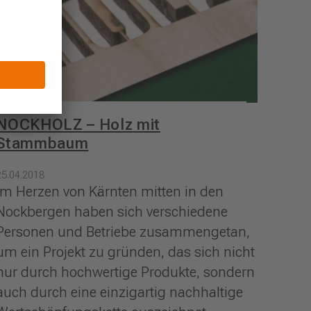
NOCKHOLZ – Holz mit
Stammbaum
25.04.2018
Im Herzen von Kärnten mitten in den
Nockbergen haben sich verschiedene
Personen und Betriebe zusammengetan,
um ein Projekt zu gründen, das sich nicht
nur durch hochwertige Produkte, sondern
auch durch eine einzigartig nachhaltige