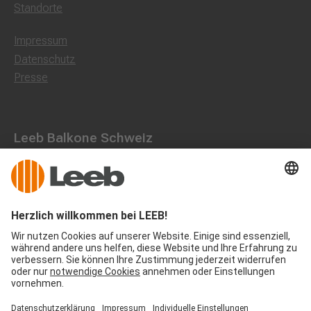
Standorte
Impressum
Datenschutz
Presse
Leeb Balkone Schweiz
Landstraße 71, 8750 Glarus
055 536 16 53
office@leeb-balkone.com