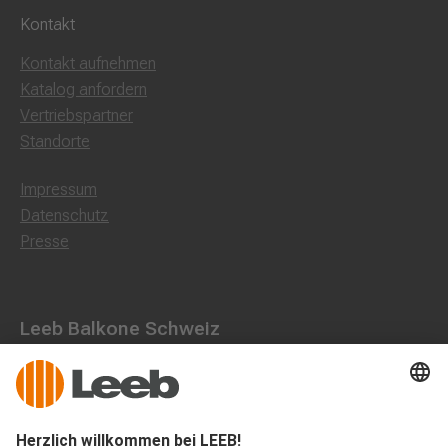
Kontakt
Kontakt aufnehmen
Katalog anfordern
Vertriebspartner
Standorte
Impressum
Datenschutz
Presse
Leeb Balkone Schweiz
Landstraße 71, 8750 Glarus
055 536 16 53
office@leeb-balkone.com