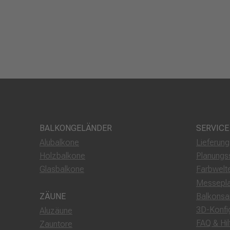
BALKONGELÄNDER
SERVICE
Alubalkone
Lieferun
Holzbalkone
Planungs
Glasbalkone
Farbwelt
Messepl
Balkonsa
ZÄUNE
3D-Konfi
Aluzäune
FAQ & Hil
Zauntore