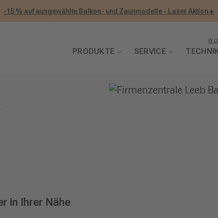
-15 % auf ausgewählte Balkon- und Zaunmodelle - Laser Aktion☀️
WO
PRODUKTE
SERVICE
TECHNI
r
r in Ihrer Nähe