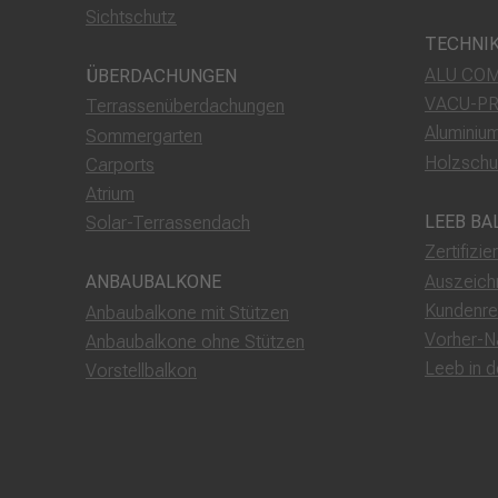
Sichtschutz
TECHNI
ALU COM
ÜBERDACHUNGEN
VACU-P
Terrassenüberdachungen
Aluminiu
Sommergarten
Holzschu
Carports
Atrium
LEEB BA
Solar-Terrassendach
Zertifizie
Auszeich
ANBAUBALKONE
Kundenre
Anbaubalkone mit Stützen
Vorher-N
Anbaubalkone ohne Stützen
Leeb in 
Vorstellbalkon