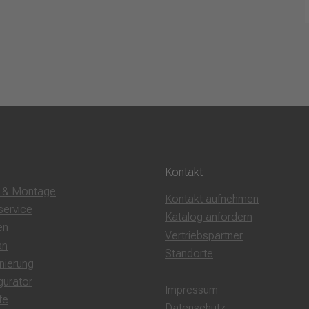
Kontakt
g & Montage
Kontakt aufnehmen
service
Katalog anfordern
en
Vertriebspartner
an
Standorte
nierung
gurator
Impressum
fe
Datenschutz