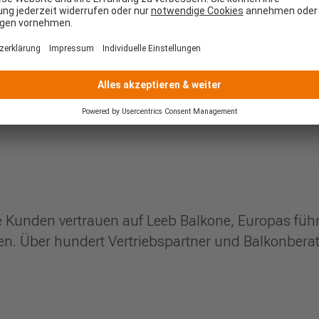
e Kunden vertrauen auf Leeb Balkone, Europas führ
. Über hundert Vertriebspartner und Balkonberate