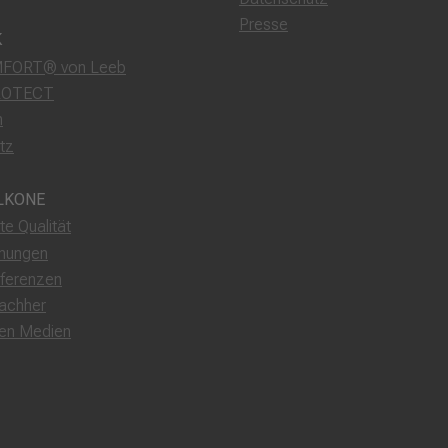
Presse
K
FORT® von Leeb
ROTECT
m
tz
LKONE
rte Qualität
nungen
ferenzen
achher
den Medien