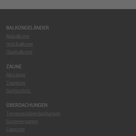
BALKONGELÄNDER
Alubalkone
Holzbalkone
Glasbalkone
ZÄUNE
Aluzäune
Zauntore
Sichtschutz
ÜBERDACHUNGEN
Terrassenüberdachungen
Sommergarten
Carports