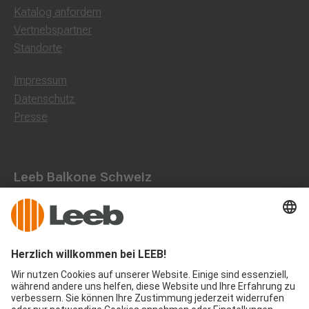
Katalog anfordern
Vertriebspartner
Standorte
Impressum
Datenschutz
Presse
Leeb Balkone Schweiz
Landstraße 71, 8750 Glarus
055 536 16 53
office@leeb-balkone.com