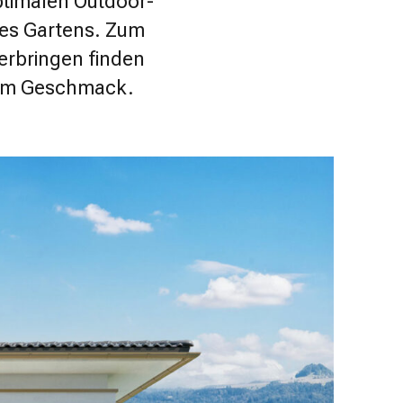
ptimalen Outdoor-
res Gartens. Zum
verbringen finden
hrem Geschmack.