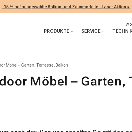
-15 % auf ausgewählte Balkon- und Zaunmodelle - Laser Aktion☀️
WO
PRODUKTE
SERVICE
TECHNI
oor Möbel – Garten, Terrasse, Balkon
tdoor Möbel – Garten, 